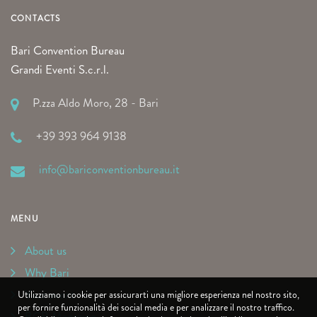
CONTACTS
Bari Convention Bureau
Grandi Eventi S.c.r.l.
P.zza Aldo Moro, 28 - Bari
+39 393 964 9138
info@bariconventionbureau.it
MENU
About us
Why Bari
Your event
Utilizziamo i cookie per assicurarti una migliore esperienza nel nostro sito,
per fornire funzionalità dei social media e per analizzare il nostro traffico.
BCB Magazine