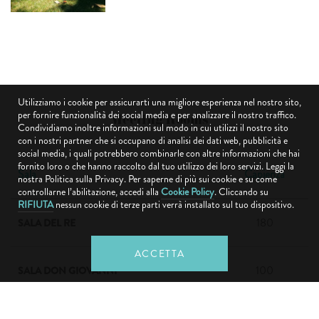
Utilizziamo i cookie per assicurarti una migliore esperienza nel nostro sito,
per fornire funzionalità dei social media e per analizzare il nostro traffico.
Meeting Rooms
Condividiamo inoltre informazioni sul modo in cui utilizzi il nostro sito
con i nostri partner che si occupano di analisi dei dati web, pubblicità e
social media, i quali potrebbero combinarle con altre informazioni che hai
fornito loro o che hanno raccolto dal tuo utilizzo dei loro servizi. Leggi la
Sala
Capienza
nostra Politica sulla Privacy. Per saperne di più sui cookie e su come
controllarne l’abilitazione, accedi alla
Cookie Policy
. Cliccando su
RIFIUTA
nessun cookie di terze parti verrà installato sul tuo dispositivo.
180
SALA DEL RE
ACCETTA
100
SALA DON GIOVANNI
50
SALA SGARBI